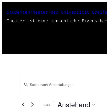
StudentenTheater der Universität Greif
Theater ist eine menschliche Eigenscha
Veranstaltungen
Veranstaltungen
Bitte
Schlüsselwort
Suche
eingeben.
und
Suche
Anstehend
Heute