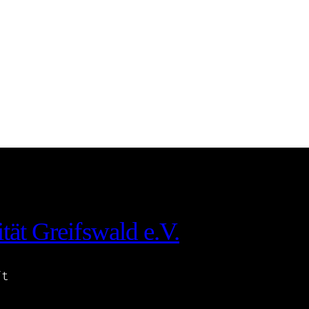
tät Greifswald e.V.
ft