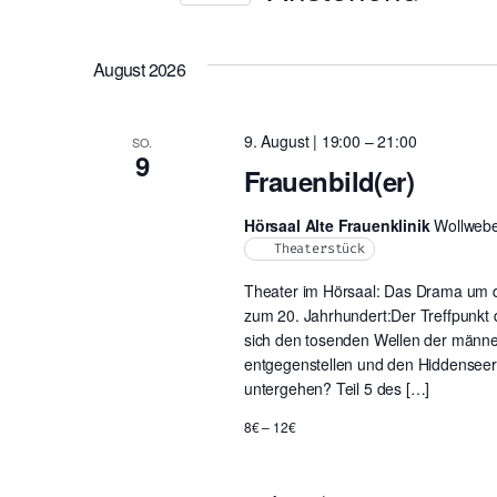
nach
Ansichten,
Datum
Veranstaltungen
wählen.
Navigation
Schlüsselwort.
August 2026
9. August | 19:00
–
21:00
SO.
9
Frauenbild(er)
Hörsaal Alte Frauenklinik
Wollwebe
Theaterstück
Theater im Hörsaal: Das Drama um 
zum 20. Jahrhundert:Der Treffpunkt 
sich den tosenden Wellen der männer
entgegenstellen und den Hiddenseer
untergehen? Teil 5 des […]
8€ – 12€