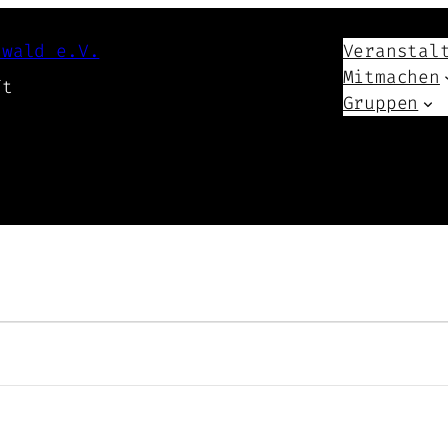
swald e.V.
Veranstal
Mitmachen
ft
Gruppen