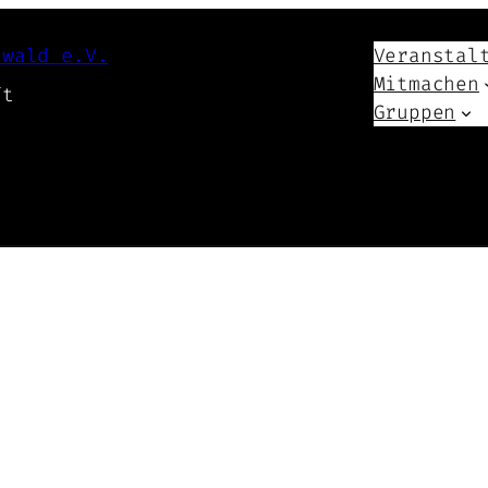
swald e.V.
Veranstal
Mitmachen
ft
Gruppen