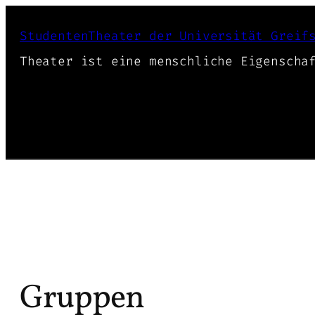
Zum
Inhalt
StudentenTheater der Universität Greif
springen
Theater ist eine menschliche Eigenscha
Gruppen