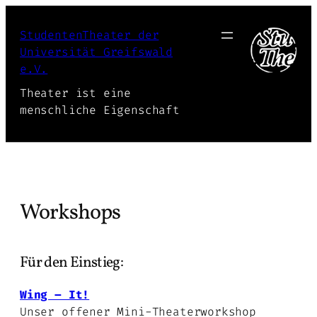
Zum
Inhalt
StudentenTheater der
springen
Universität Greifswald
e.V.
Theater ist eine
menschliche Eigenschaft
Workshops
Für den Einstieg:
Wing – It!
Unser offener Mini-Theaterworkshop