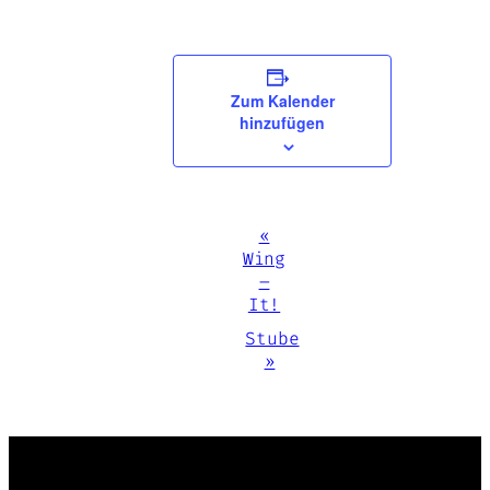
Zum Kalender
hinzufügen
Veranstaltung-
«
Navigation
Wing
–
It!
Stube
»