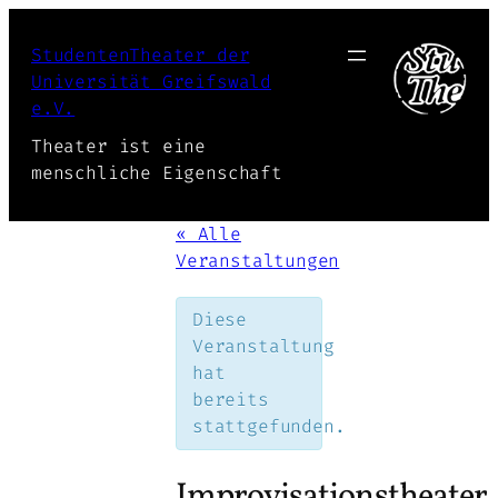
StudentenTheater der
Universität Greifswald
e.V.
Theater ist eine
menschliche Eigenschaft
« Alle
Veranstaltungen
Diese
Veranstaltung
hat
bereits
stattgefunden.
Improvisationstheater