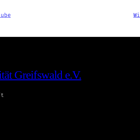
ube
W
tät Greifswald e.V.
ft