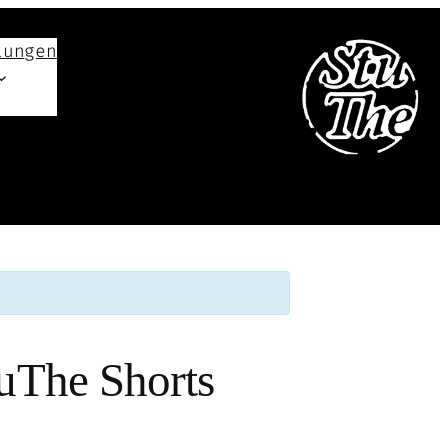
tungen
uThe Shorts