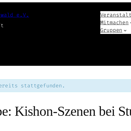
swald e.V.
Veranstal
Mitmachen
ft
Gruppen
ereits stattgefunden.
e: Kishon-Szenen bei St