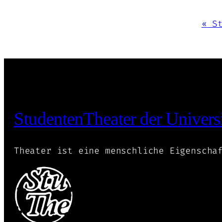
Veranstaltung-
«
St
Navigation
StudentenTheater der Universi
Theater ist eine menschliche Eigenscha