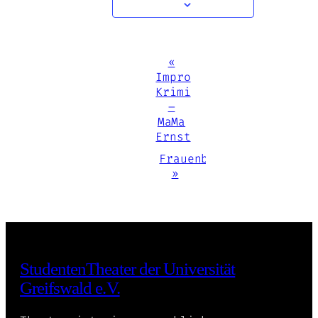
Veranstaltung-
«
Impro
Navigation
Krimi
–
MaMa
Ernst
Frauenbild(er)
»
StudentenTheater der Universität
Greifswald e.V.