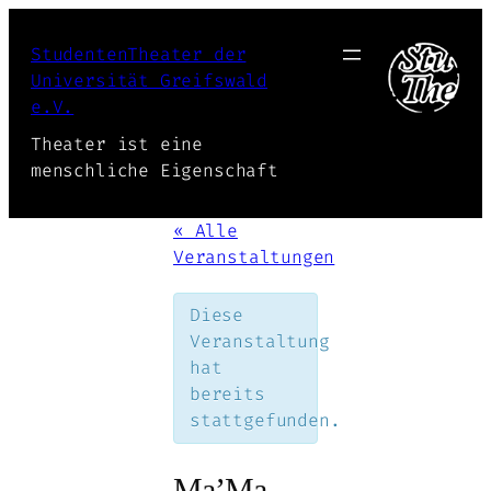
StudentenTheater der
Universität Greifswald
e.V.
Theater ist eine
menschliche Eigenschaft
« Alle
Veranstaltungen
Diese
Veranstaltung
hat
bereits
stattgefunden.
Ma’Ma