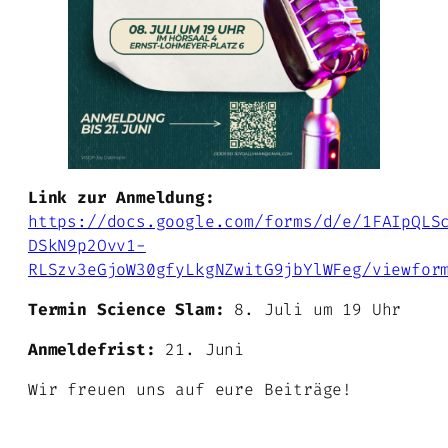
Link zur Anmeldung:
https://docs.google.com/forms/d/e/1FAIpQLS
DSkN9p2Ovv1-
RLSzv3eGjoW30gfyLkgNZwitG9jbYlWFeg/viewfor
Termin Science Slam:
8. Juli um 19 Uhr
Anmeldefrist:
21. Juni
Wir freuen uns auf eure Beiträge!