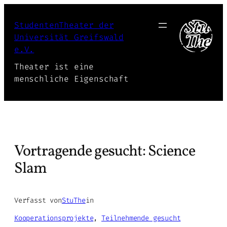
Zum
Inhalt
StudentenTheater der
springen
Universität Greifswald
e.V.
Theater ist eine
menschliche Eigenschaft
Vortragende gesucht: Science
Slam
Verfasst von
StuThe
in
Kooperationsprojekte
, 
Teilnehmende gesucht