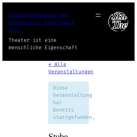
StudentenTheater der
Universität Greifswald
e.V.
Theater ist eine
menschliche Eigenschaft
« Alle
Veranstaltungen
Diese
Veranstaltung
hat
bereits
stattgefunden.
Stube