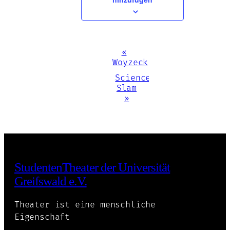
Veranstaltung-
«
Woyzeck
Navigation
Science
Slam
»
StudentenTheater der Universität
Greifswald e.V.
Theater ist eine menschliche
Eigenschaft