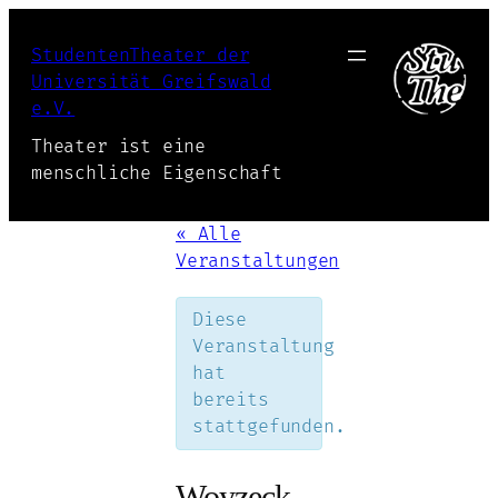
StudentenTheater der
Universität Greifswald
e.V.
Theater ist eine
menschliche Eigenschaft
« Alle
Veranstaltungen
Diese
Veranstaltung
hat
bereits
stattgefunden.
Woyzeck